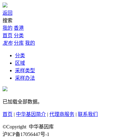
返回
搜索
我的
香港
首页
分类
发布
分库
我的
分类
区域
采样类型
采样办法
已加载全部数据。
首页
|
中华基因简介
|
代理商服务
|
联系我们
©Copyright 中华基因库
沪ICP备17056447号-1