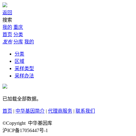
返回
搜索
我的
重庆
首页
分类
发布
分库
我的
分类
区域
采样类型
采样办法
已加载全部数据。
首页
|
中华基因简介
|
代理商服务
|
联系我们
©Copyright 中华基因库
沪ICP备17056447号-1