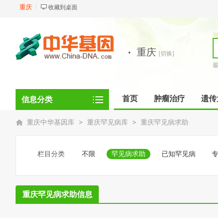
重庆
收藏到桌面
·
重庆
[切换]
首页
肿瘤治疗
遗传
信息分类
重庆中华基因库
>
重庆罕见病库
>
重庆罕见病求助
栏目分类
不限
罕见病求助
已知罕见病
重庆罕见病求助信息